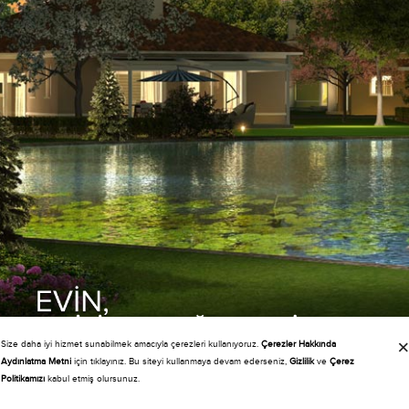
Size daha iyi hizmet sunabilmek amacıyla çerezleri kullanıyoruz.
Çerezler Hakkında
Copyright 2015 KASABA
Aydınlatma Metni
için tıklayınız. Bu siteyi kullanmaya devam ederseniz,
Gizlilik
ve
Çerez
Politikamızı
kabul etmiş olursunuz.
F
L
B
T
F
E
K
İYAT
İSTESİ
İLGİ
ALEP
ORMU
-
ATALOG