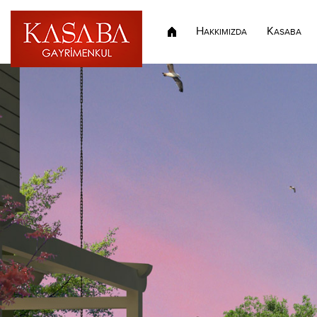
H
K
AKKIMIZDA
ASABA