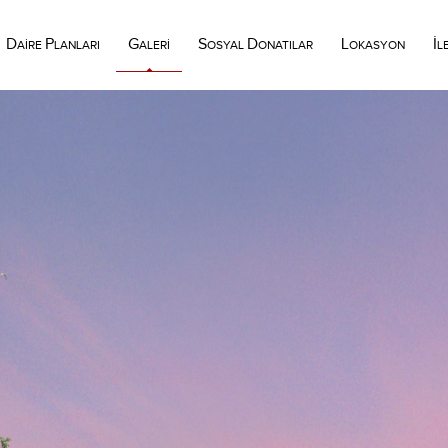
D
P
G
S
D
L
İ
AİRE
LANLARI
ALERİ
OSYAL
ONATILAR
OKASYON
L