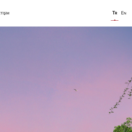
T
E
ETİŞİM
R
N